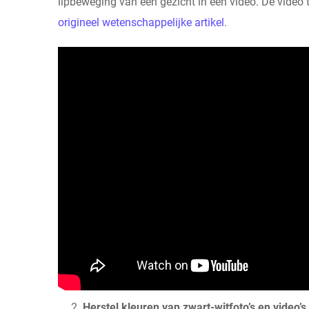
lipbeweging van een gezicht in een video. De video 
origineel wetenschappelijke artikel
.
Herstel kleuren van zwart-witfoto’s en video’s