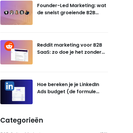
Founder-Led Marketing: wat
de snelst groeiende B2B
SaaS-bedrijven écht doen
Reddit marketing voor B2B
SaaS: zo doe je het zonder
gebanned te worden
Hoe bereken je je LinkedIn
Ads budget (de formule
voor B2B SaaS-founders)
Categorieën