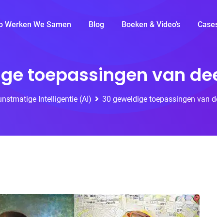
o Werken We Samen
Blog
Boeken & Video’s
Case
ige toepassingen van dee
nstmatige Intelligentie (AI)
30 geweldige toepassingen van d