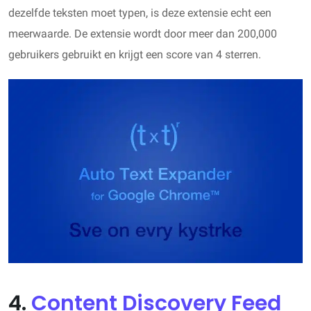
dezelfde teksten moet typen, is deze extensie echt een
meerwaarde. De extensie wordt door meer dan 200,000
gebruikers gebruikt en krijgt een score van 4 sterren.
4.
Content Discovery Feed