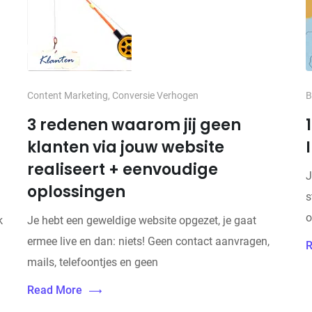
Content Marketing
,
Conversie Verhogen
B
3 redenen waarom jij geen
klanten via jouw website
d
realiseert + eenvoudige
J
oplossingen
s
o
k
Je hebt een geweldige website opgezet, je gaat
ermee live en dan: niets! Geen contact aanvragen,
R
mails, telefoontjes en geen
Read More