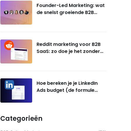
Founder-Led Marketing: wat
de snelst groeiende B2B
SaaS-bedrijven écht doen
Reddit marketing voor B2B
SaaS: zo doe je het zonder
gebanned te worden
Hoe bereken je je LinkedIn
Ads budget (de formule
voor B2B SaaS-founders)
Categorieën